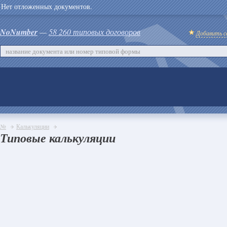
Нет отложенных документов.
NoNumber
—
58 260 типовых договоров
Добавить с
№
Калькуляции
Типовые калькуляции