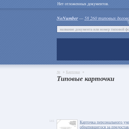
Нет отложенных документов.
NoNumber
—
58 260 типовых догов
№
Карточки
Типовые карточки
141
Карточка персонального уч
обратившегося за предоста