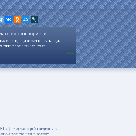
дать вопрос юристу
платная юридическая консультация
алифицированных юристов.
online
(КПЛ), содержащий сведения о
анной валюте или в валюте