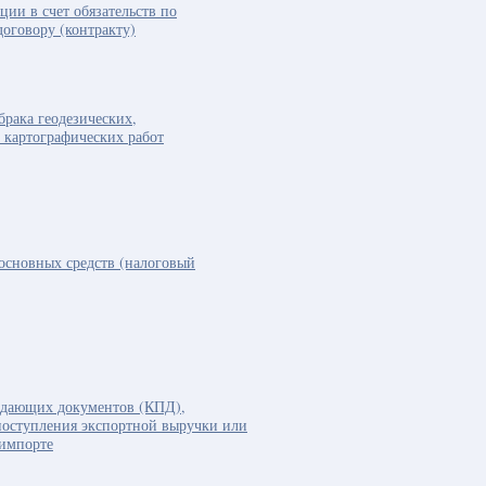
ции в счет обязательств по
оговору (контракту)
брака геодезических,
 картографических работ
 основных средств (налоговый
ждающих документов (КПД),
оступления экспортной выручки или
 импорте