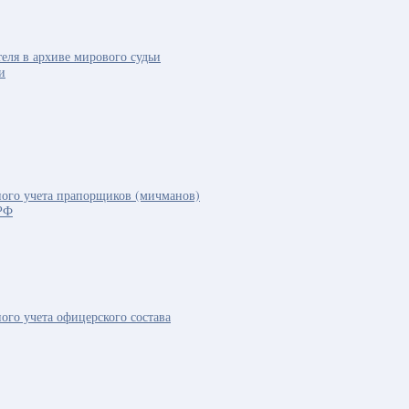
теля в архиве мирового судьи
и
ого учета прапорщиков (мичманов)
РФ
ого учета офицерского состава