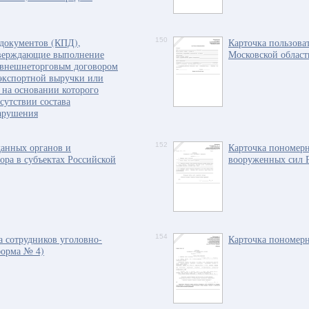
документов (КПД),
150
Карточка пользова
тверждающие выполнение
Московской област
 внешнеторговым договором
 экспортной выручки или
 на основании которого
сутствии состава
арушения
данных органов и
152
Карточка пономерн
ора в субъектах Российской
вооруженных сил 
а сотрудников уголовно-
154
Карточка пономерн
форма № 4)