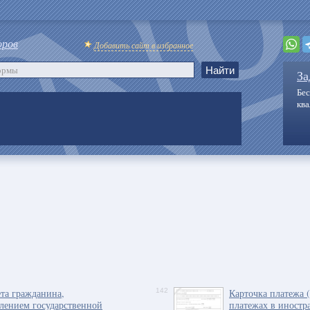
оров
Добавить сайт в избранное
За
Бес
кв
ета гражданина,
142
Карточка платежа 
влением государственной
платежах в иностр