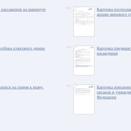
а пассажиров на маршруте
156
Карточка постелла
архиве мирового с
 отбора плюсового дерева
158
Карточка предвари
насаждения
аписи на прием к врачу.
160
Карточка присвоен
органов и учрежде
Федерации