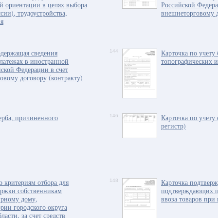
й ориентации в целях выбора
Российской Федера
сии), трудоустройства,
внешнеторговому д
ия
одержащая сведения
144
Карточка по учету 
латежах в иностранной
топографических и
йской Федерации в счет
овому договору (контракту)
ерба, причиненного
146
Карточка по учету
регистр)
о критериям отбора для
148
Карточка подтвер
ержки собственникам
подтверждающих п
рному дому,
ввоза товаров при
рии городского округа
ласти, за счет средств