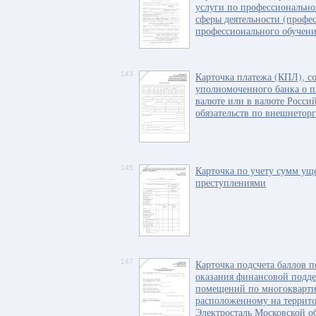
услуги по профессионально
сферы деятельности (профес
профессионального обучен
143
Карточка платежа (КПЛ), с
уполномоченного банка о п
валюте или в валюте Росси
обязательств по внешнеторг
145
Карточка по учету сумм ущ
преступлениями
147
Карточка подсчета баллов п
оказания финансовой подд
помещений по многокварти
расположенному на террито
Электросталь Московской об