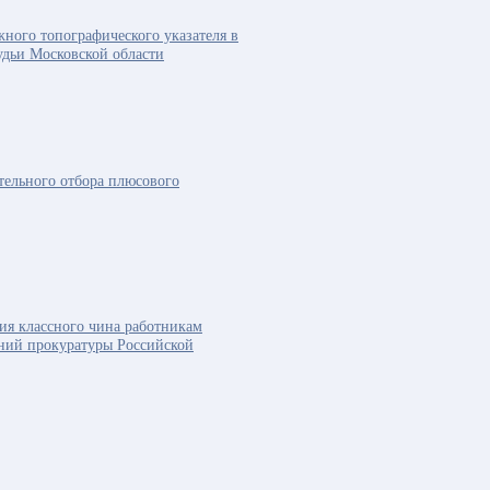
жного топографического указателя в
удьи Московской области
тельного отбора плюсового
ия классного чина работникам
ний прокуратуры Российской