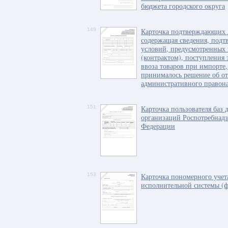
бюджета городского округа
149
Карточка подтверждающих 
содержащая сведения, под
условий, предусмотренных
(контрактом), поступления
ввоза товаров при импорте,
принималось решение об от
административного правон
151
Карточка пользователя баз 
организаций Роспотребнадз
Федерации
153
Карточка пономерного учет
исполнительной системы (