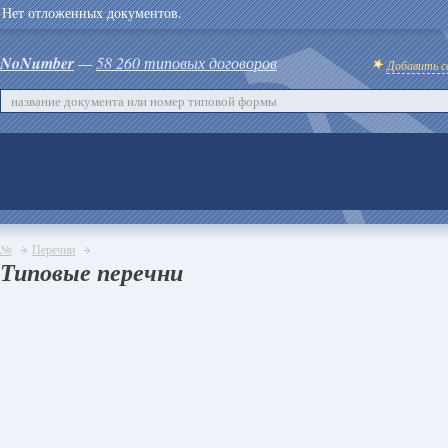
Нет отложенных документов.
NoNumber
—
58 260 типовых договоров
Добавить с
№
Перечни
Типовые перечни