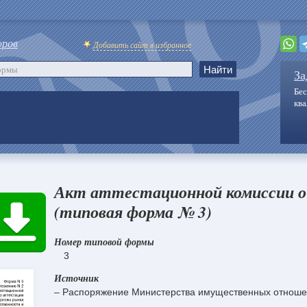
оров
Добавить сайт в избранное
За
Бес
кв
Акт аттестационной комиссии о
(типовая форма № 3)
Номер типовой формы
3
Источник
– Распоряжение Министерства имущественных отноше