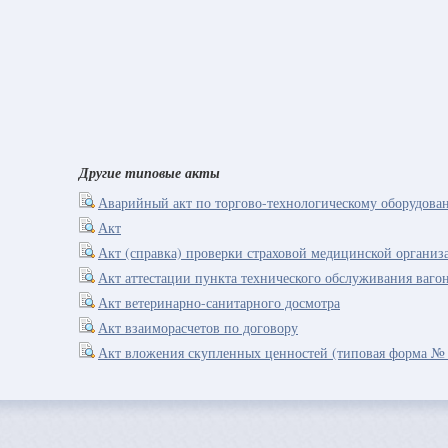
Другие типовые акты
Аварийный акт по торгово-технологическому оборудова
Акт
Акт (справка) проверки страховой медицинской организ
Акт аттестации пункта технического обслуживания ваго
Акт ветеринарно-санитарного досмотра
Акт взаиморасчетов по договору
Акт вложения скупленных ценностей (типовая форма № 