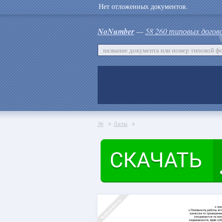
Нет отложенных документов.
NoNumber
—
58 260 типовых догов
№
Акты