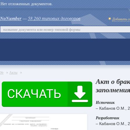
Нет отложенных документов.
NoNumber
—
58 260 типовых договоров
Добавить с
№
Акты
Акт о брак
заполнения
Источник
– Кабанов О.М., 
Разработчик
– Кабанов О.М., 