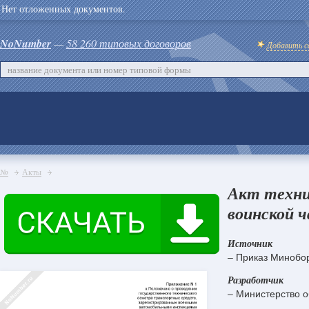
Нет отложенных документов.
NoNumber
—
58 260 типовых договоров
Добавить с
№
Акты
Акт техни
воинской ч
Источник
– Приказ Минобо
Разработчик
– Министерство 