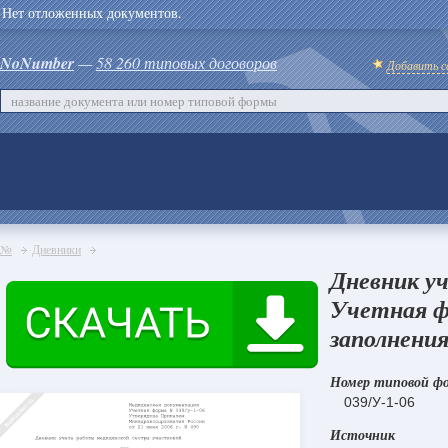
Нет отложенных документов.
NoNumber
—
58 260 типовых договоров
Добавить с
№
Дневники
Дневник у
Учетная фо
заполнения
Номер типовой ф
039/У-1-06
Источник