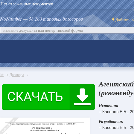
Нет отложенных документов.
NoNumber
—
58 260 типовых договоров
Добавить с
№
Договора
Агентский 
(рекоменду
Источник
– Касенов Е.Б., 2
Разработчик
– Касенов Е.Б., 2