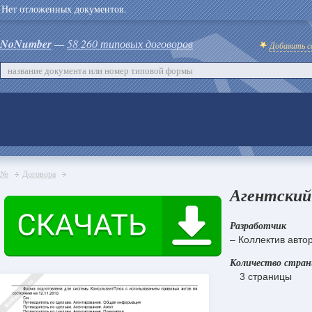
Нет отложенных документов.
NoNumber
—
58 260 типовых договоров
Добавить с
№
Договора
Агентский 
Разработчик
– Коллектив авто
Количество стра
3 страницы