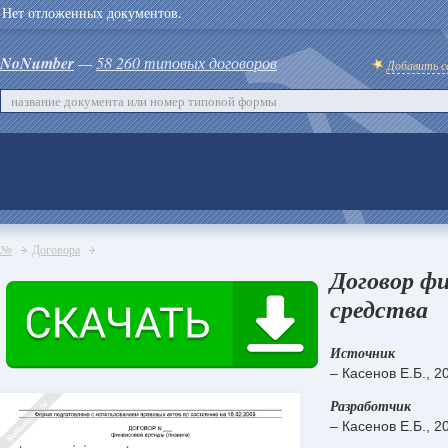
Нет отложенных документов.
NoNumber
—
58 260 типовых договоров
Добавить с
№
Договора
Договор фи
средства
Источник
– Касенов Е.Б., 2
Разработчик
– Касенов Е.Б., 2