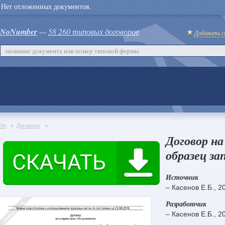
Нет отложенных документов.
NoNumber
—
58 260 типовых договоров
Добавить с
№
Договора
Договор на
образец за
Источник
– Касенов Е.Б., 2
Разработчик
– Касенов Е.Б., 2