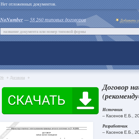
Нет отложенных документов.
NoNumber
—
58 260 типовых договоров
Добавить с
№
Договора
Договор н
(рекоменду
Источник
– Касенов Е.Б., 2
Разработчик
– Касенов Е.Б., 2