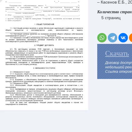
– Касенов Е.Б., 2
Количество стра
5 страниц
Скачать
Договор досту
небольшой рек
Ссылка откроет