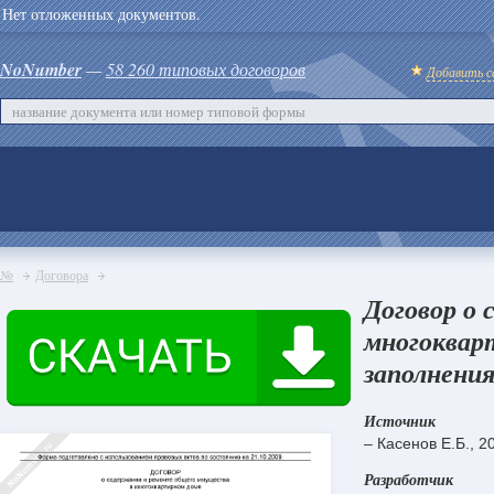
Нет отложенных документов.
NoNumber
—
58 260 типовых договоров
Добавить с
№
Договора
Договор о
многоквар
заполнения
Источник
– Касенов Е.Б., 2
Разработчик