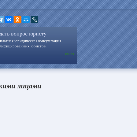
дать вопрос юристу
платная юридическая консультация
алифицированных юристов.
online
скими лицами