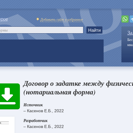
оров
Добавить сайт в избранное
За
Бес
кв
Договор о задатке между физиче
(нотариальная форма)
Источник
– Касенов Е.Б., 2022
Разработчик
– Касенов Е.Б., 2022