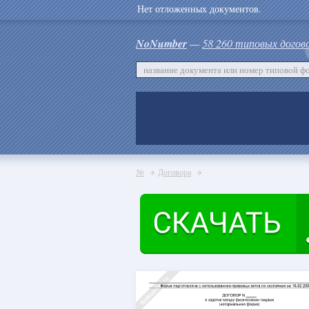
Нет отложенных документов.
NoNumber
—
58 260 типовых догов
№
Договора