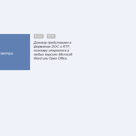
Договор представлен в
форматах DOC и RTF,
поэтому откроется в
осмотра
любых версиях Microsoft
Word или Open Office.