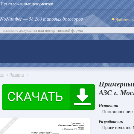
Нет отложенных документов.
NoNumber
—
58 260 типовых договоров
Добавить с
№
Договора
Примерный
АЗС г. Мос
Источник
– Постановление 
Разработчик
– Правительство 