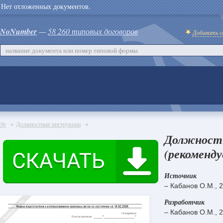
Нет отложенных документов.
NoNumber
—
58 260 типовых договоров
Добавить с
№
Должностные инструкции
Должностн
(рекоменду
Источник
– Кабанов О.М., 
Разработчик
– Кабанов О.М., 