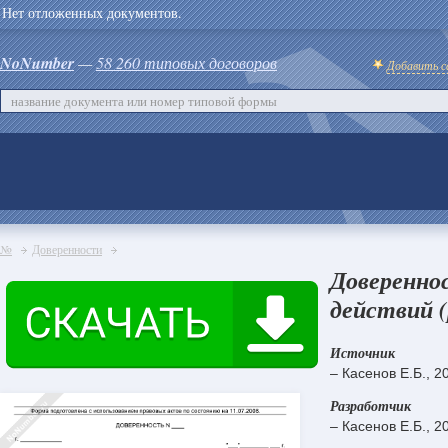
Нет отложенных документов.
NoNumber
—
58 260 типовых договоров
Добавить с
№
Доверенности
Доверенно
действий (
Источник
– Касенов Е.Б., 2
Разработчик
– Касенов Е.Б., 2