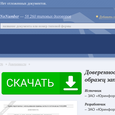
Нет отложенных документов.
NoNumber
—
58 260 типовых договоров
Добавить с
№
Доверенности
Довереннос
образец за
Источник
– ЗАО «Юринфор
Разработчик
– ЗАО «Юринфор