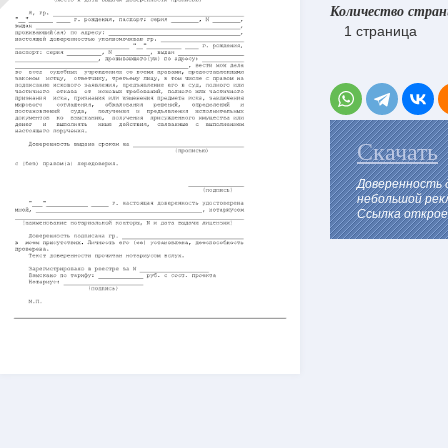
Количество стра
1 страница
Скачать
Доверенность 
небольшой рек
Ссылка откроет