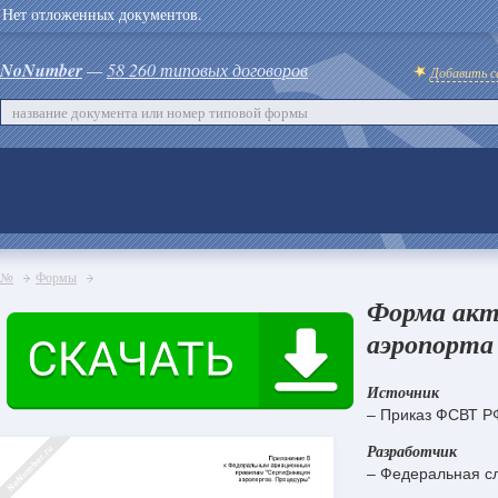
Нет отложенных документов.
NoNumber
—
58 260 типовых договоров
Добавить с
№
Формы
Форма акт
аэропорта 
Источник
– Приказ ФСВТ РФ
Разработчик
– Федеральная сл