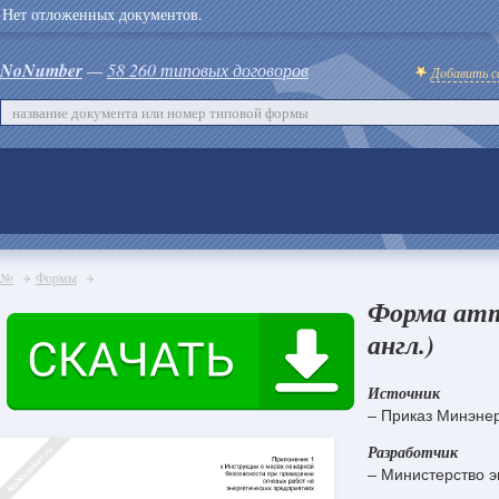
Нет отложенных документов.
NoNumber
—
58 260 типовых договоров
Добавить с
№
Формы
Форма атт
англ.)
Источник
– Приказ Минэнер
Разработчик
– Министерство э