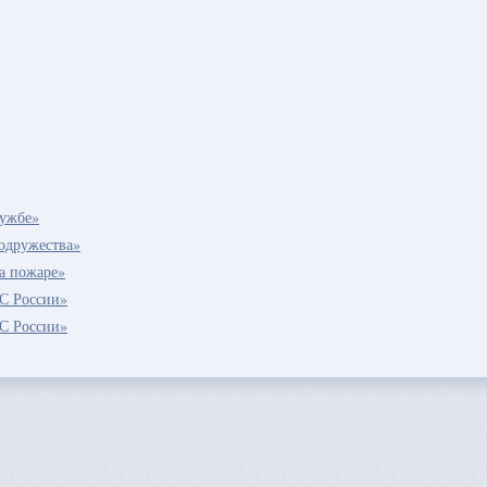
лужбе»
содружества»
а пожаре»
С России»
С России»