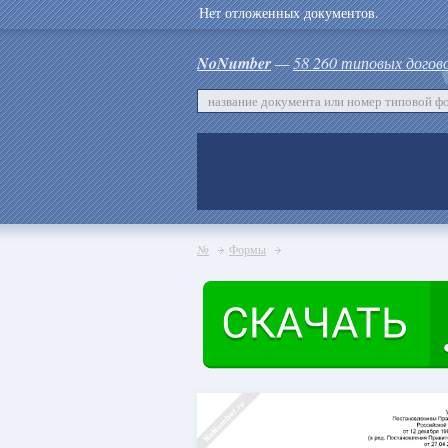
Нет отложенных документов.
NoNumber
—
58 260 типовых догов
№
Формы