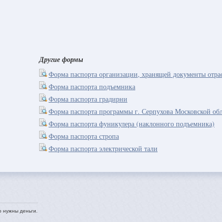
Другие формы
Форма паспорта организации, хранящей документы отра
Форма паспорта подъемника
Форма паспорта градирни
Форма паспорта программы г. Серпухова Московской об
Форма паспорта фуникулера (наклонного подъемника)
Форма паспорта стропа
Форма паспорта электрической тали
о нужны деньги.