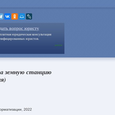
дать вопрос юристу
платная юридическая консультация
алифицированных юристов.
online
на земную станцию
я)
орматизации, 2022