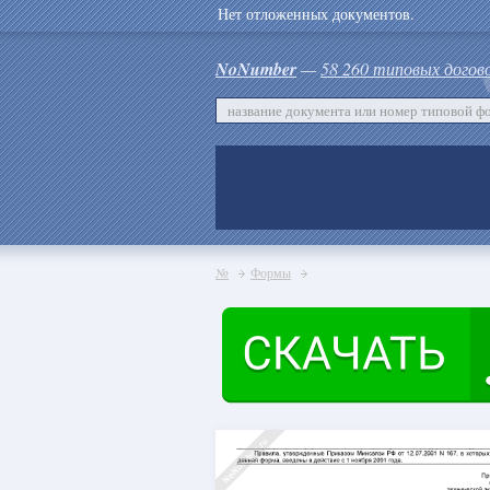
Нет отложенных документов.
NoNumber
—
58 260 типовых догов
№
Формы