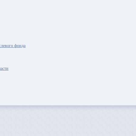
слевого фонда
ласти