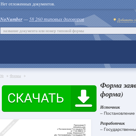
Нет отложенных документов.
NoNumber
—
58 260 типовых договоров
Добавить с
№
Формы
Форма заяв
форма)
Источник
– Постановление 
Разработчик
– Государственны