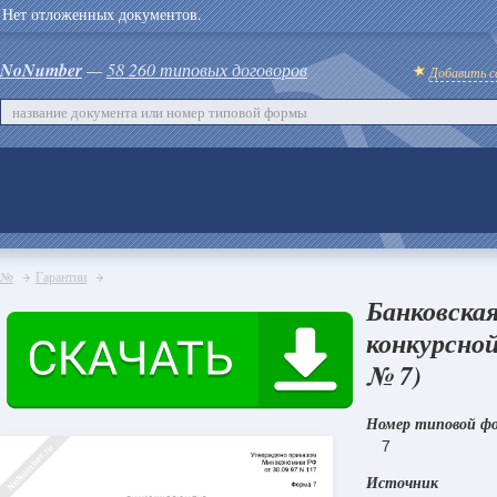
Нет отложенных документов.
NoNumber
—
58 260 типовых договоров
Добавить с
№
Гарантии
Банковска
конкурсной
№ 7)
Номер типовой ф
7
Источник