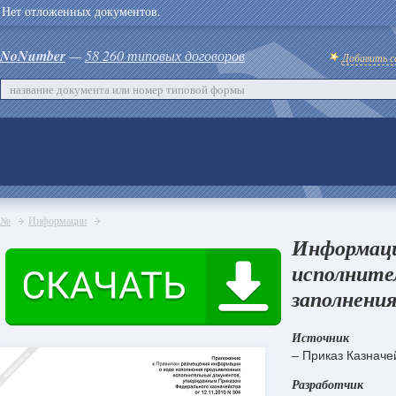
Нет отложенных документов.
NoNumber
—
58 260 типовых договоров
Добавить с
№
Информации
Информаци
исполните
заполнения
Источник
– Приказ Казначе
Разработчик