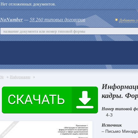
Нет отложенных документов.
NoNumber
—
58 260 типовых договоров
Добавить с
№
Информации
Информация
кадры. Фор
Номер типовой ф
4-З
Источник
– Письмо Минздр