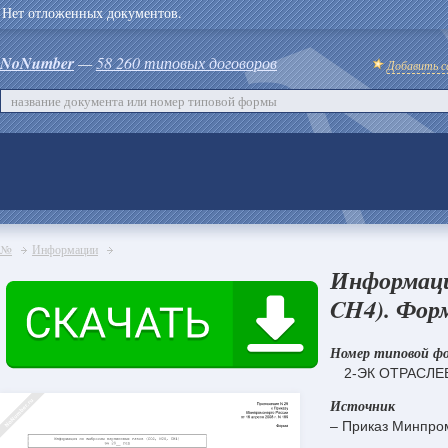
Нет отложенных документов.
NoNumber
—
58 260 типовых договоров
Добавить с
№
Информации
Информация
CH4). Форм
Номер типовой ф
2-ЭК ОТРАСЛЕ
Источник
– Приказ Минпро