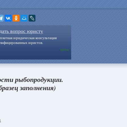
дать вопрос юристу
платная юридическая консультация
алифицированных юристов.
online
ости рыбопродукции.
разец заполнения)
1