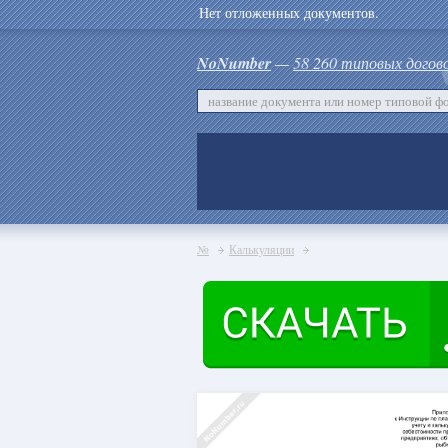
Нет отложенных документов.
NoNumber
—
58 260 типовых догов
№
Калькуляции