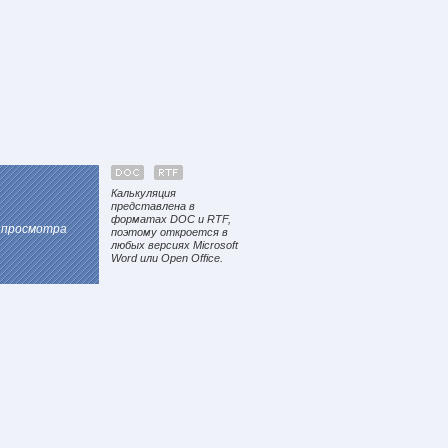
Калькуляция
представлена в
форматах DOC и RTF,
е просмотра
поэтому откроется в
любых версиях Microsoft
Word или Open Office.