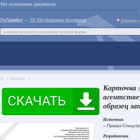
Нет отложенных документов.
NoNumber
—
58 260 типовых договоров
Добавить с
№
Карточки
Карточка 
агентстве
образец за
Источник
– Приказ Спецстр
Разработчик