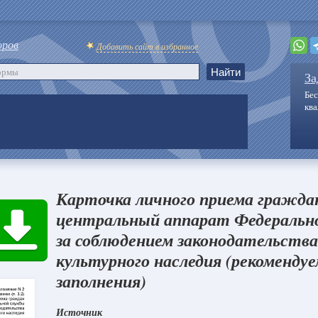
оров
Добавить сайт в избранное
За
Бес
кв
Карточка личного приема гражда
центральный аппарат Федерально
за соблюдением законодательства
культурного наследия (рекоменду
заполнения)
Источник