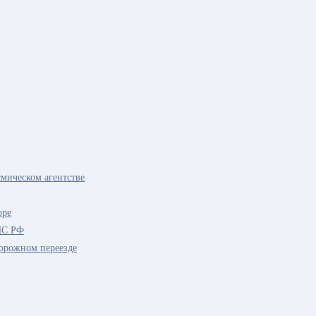
мическом агентстве
оре
ЧС РФ
дорожном переезде