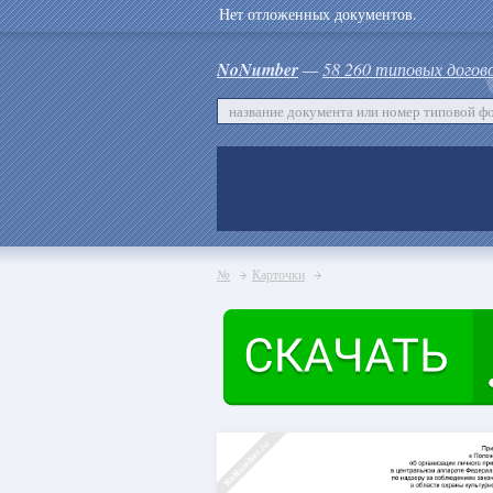
Нет отложенных документов.
NoNumber
—
58 260 типовых догов
№
Карточки