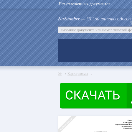
Нет отложенных документов.
NoNumber
—
58 260 типовых догов
№
Картограммы