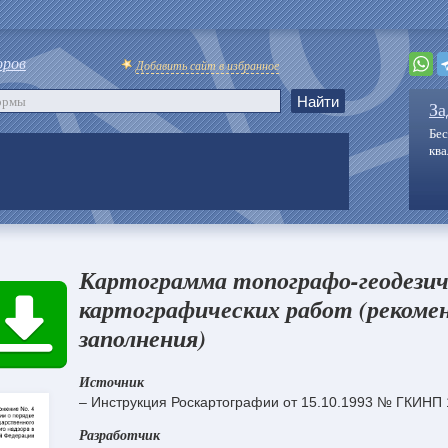
оров
Добавить сайт в избранное
За
Бес
кв
Картограмма топографо-геодезич
картографических работ (рекоме
заполнения)
Источник
– Инструкция Роскартографии от 15.10.1993 № ГКИНП 
Разработчик