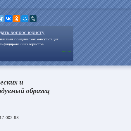
дать вопрос юристу
платная юридическая консультация
алифицированных юристов.
online
еских и
ндуемый образец
17-002-93