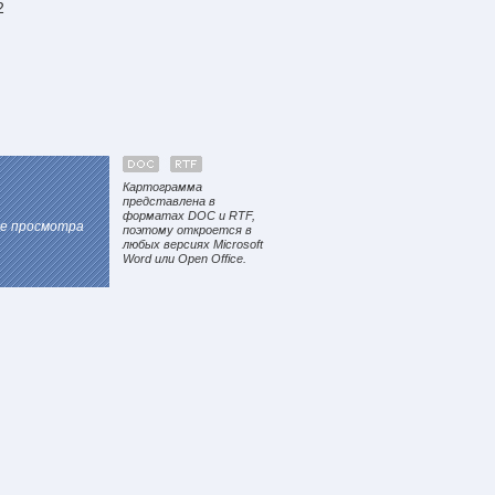
2
Картограмма
представлена в
форматах DOC и RTF,
ле просмотра
поэтому откроется в
любых версиях Microsoft
Word или Open Office.