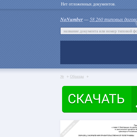
Нет отложенных документов.
NoNumber
—
58 260 типовых догов
№
Образцы