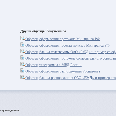
Другие образцы документов
Образец оформления протокола Минтранса РФ
Образец оформления проекта приказа Минтранса РФ
Образец бланка телеграммы ОАО «РЖД» и пример ее оф
Образец оформления протокола согласительного совеща
Образец телеграммы в МВД России
Образец оформления распоряжения Роспатента
Образец бланка распоряжения ОАО «РЖД» и пример его
о нужны деньги.