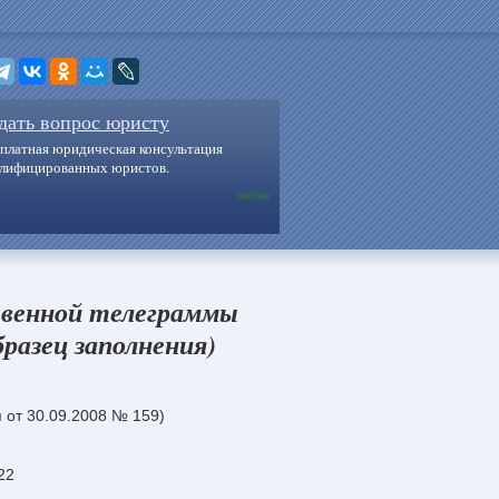
дать вопрос юристу
платная юридическая консультация
алифицированных юристов.
online
твенной телеграммы
разец заполнения)
 от 30.09.2008 № 159)
22