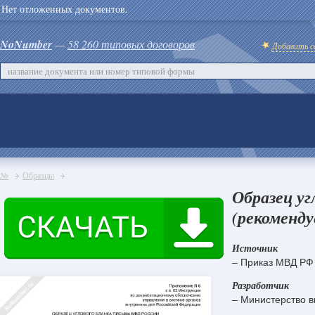
Нет отложенных документов.
NoNumber
—
58 260 типовых договоров
Добавить с
№
Образцы
Образец уг
(рекоменду
Источник
– Приказ МВД РФ 
Разработчик
– Министерство в