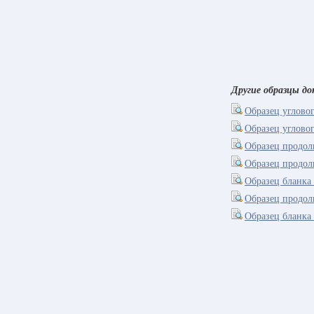
Другие образцы д
Образец углово
Образец углово
Образец продол
Образец продол
Образец бланка
Образец продол
Образец бланка