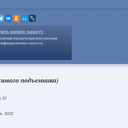
дать вопрос юристу
платная юридическая консультация
алифицированных юристов.
online
зового подъемника)
№ 37
и, 2022