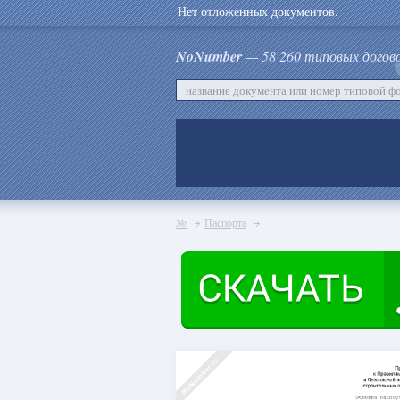
Нет отложенных документов.
NoNumber
—
58 260 типовых догов
№
Паспорта