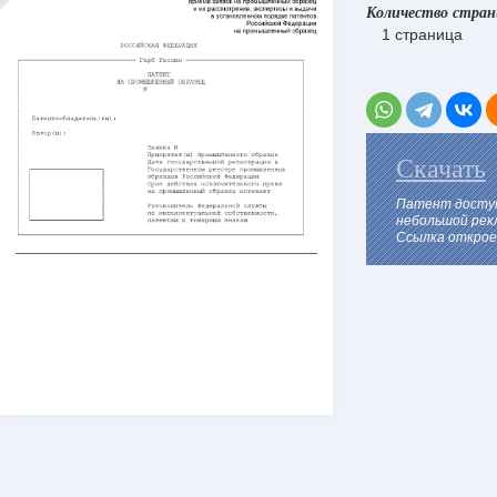
Количество стра
1 страница
Скачать
Патент доступ
небольшой рек
Ссылка откроет