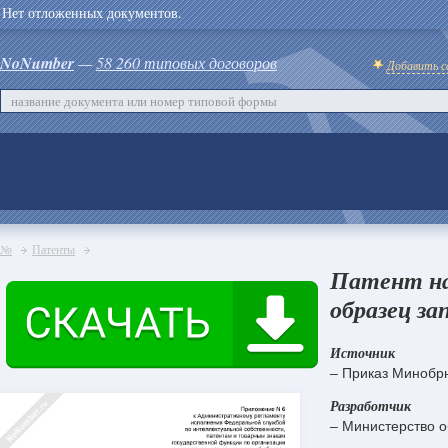
Нет отложенных документов.
NoNumber
—
58 260 типовых договоров
Добавить с
№
Патенты
Патент на
образец за
Источник
– Приказ Минобрн
Разработчик
– Министерство о