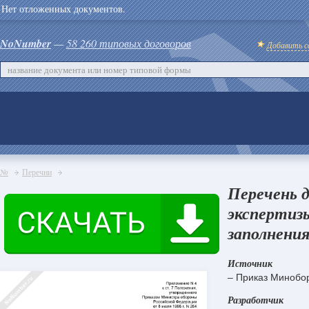
Нет отложенных документов.
NoNumber
—
58 260 типовых договоров
Добавить с
№
Перечни
Перечень 
экспертизы
заполнения
Источник
– Приказ Минобор
Разработчик