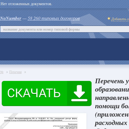
Нет отложенных документов.
NoNumber
—
58 260 типовых договоров
Добавить с
№
Перечни
Перечень 
образован
направлен
помощи бо
(приложен
расходных