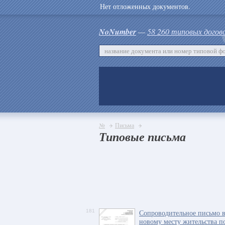
Нет отложенных документов.
NoNumber
—
58 260 типовых догов
№
Письма
Типовые письма
181
Сопроводительное письмо 
новому месту жительства п