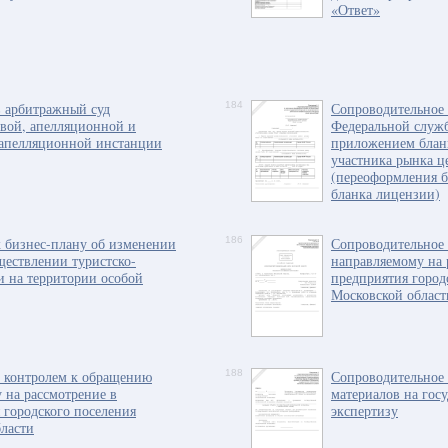
«Ответ»
в арбитражный суд
184
Сопроводительное 
вой, апелляционной и
Федеральной служ
 апелляционной инстанции
приложением блан
участника рынка ц
(переоформления б
бланка лицензии)
 бизнес-плану об изменении
186
Сопроводительное
ществлении туристско-
направляемому на 
и на территории особой
предприятия город
Московской област
с контролем к обращению
188
Сопроводительное 
 на рассмотрение в
материалов на гос
 городского поселения
экспертизу
ласти