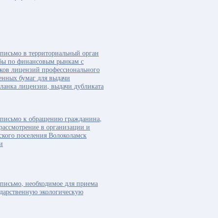
письмо в территориальный орган
бы по финансовым рынкам с
ков лицензий профессионального
енных бумаг для выдачи
ланка лицензии, выдачи дубликата
 письмо к обращению гражданина,
рассмотрение в организации и
ского поселения Волоколамск
и
письмо, необходимое для приема
ударственную экологическую