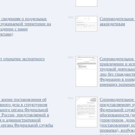
 сведениям о поддельных
190
Сопроводительное 
служиваемой территории на
аккредитивам
адении с ранее
ектами)
т открытии экспортного
192
Сопроводительное 
привлечении и исп
трудовой деятельн
лиц без гражданст
Федерацию в поряд
имеющих разрешен
 копии постановления об
194
Сопроводительное 
вного дела в структурном
представляемому р
ьного органа Федеральной
Федеральной служб
 России, представляемой в
обоснованности (н
я и административной
(прокурором, дозн
 органа Федеральной службы
(постановления) п
проверки), возбуж