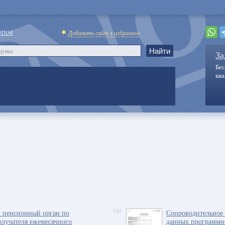
оров
Добавить сайт в избранное
За
Бес
кв
в пенсионный орган по
182
Сопроводительное 
олучателя ежемесячного
данных программн