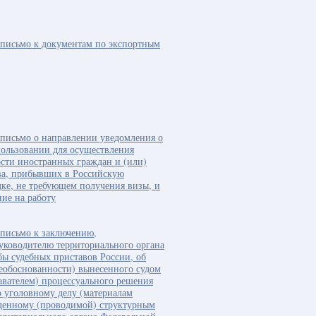
письмо к документам по экспортным
письмо о направлении уведомления о
ользовании для осуществления
ости иностранных граждан и (или)
ва, прибывших в Российскую
ке, не требующем получения визы, и
ие на работу
письмо к заключению,
уководителю территориального органа
ы судебных приставов России, об
еобоснованности) вынесенного судом
авателем) процессуального решения
о уголовному делу (материалам
денному (проводимой) структурным