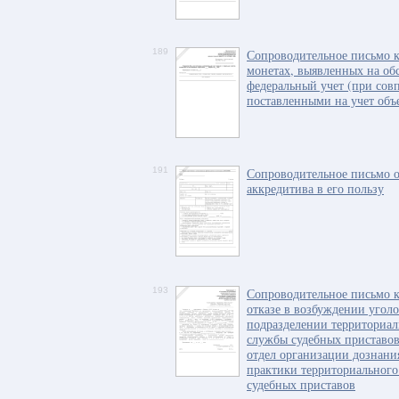
189
Сопроводительное письмо к
монетах, выявленных на об
федеральный учет (при совп
поставленными на учет объ
191
Сопроводительное письмо о
аккредитива в его пользу
193
Сопроводительное письмо к
отказе в возбуждении уголо
подразделении территориал
службы судебных приставов
отдел организации дознани
практики территориального
судебных приставов