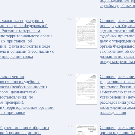
подразделением те
службы судебных п
ачальника структурного
196
Сопроводительное 
ьного органа Федеральной
проверку в Управл
 России к материалам,
административной
лю территориального органа
судебных приставо
ых приставов, об
делу с утвержденн
нии) факта волокиты в ходе
органа Федерально
ела и согласии (несогласии) с
заключением об об
о продлении срока
дознания по указа
предусмотренным п
к заключению,
198
Сопроводительное 
лю главного судебного
территориального 
ности (необоснованности)
приставов России 
ором, дознавателем)
заместителю главн
постановления) по
установлении (неу
ам проверки),
расследования угол
й) территориальным органом
возбуждением хода
ных приставов
расследования
б учете мнения выборного
200
Сопроводительное 
зной организации при
органа первичной