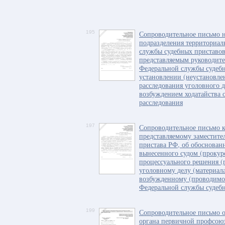
195
Сопроводительное письмо н
подразделения территориал
службы судебных приставов
представляемым руководите
Федеральной службы судебн
установлении (неустановле
расследования уголовного д
возбуждением ходатайства 
расследования
197
Сопроводительное письмо 
представляемому заместите
пристава РФ, об обоснован
вынесенного судом (прокур
процессуального решения (
уголовному делу (материал
возбужденному (проводимо
Федеральной службы судеб
199
Сопроводительное письмо о
органа первичной профсою