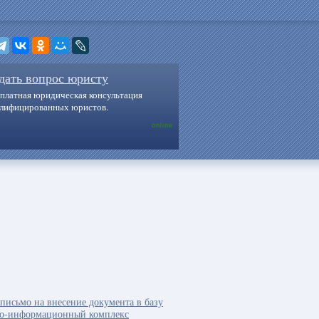
дать вопрос юристу
платная юридическая консультация
алифицированных юристов.
online
письмо на внесение документа в базу
о-информационный комплекс