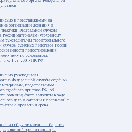
рриториального органа Федеральной
риставов
письмо к представляемым на
ение организации дознания и
 практики Федеральной службы
в России материалам (уголовному
ым руководителем территориального
й службы судебных приставов России
основанности приостановления
нному делу по основаниям,
. 1 ч. 1 ст. 208 УПК РФ)
письмо руководителя
органа Федеральной службы судебных
к материалам, представляемым
ого судебного пристава РФ, об
становлении) факта волокиты в ходе
овного дела и согласии (несогласии) с
тайства о продлении срока
письмо об учете мнения выборного
 профсоюзной организации при