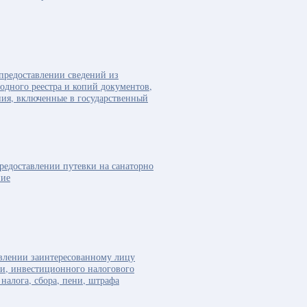
предоставлении сведений из
водного реестра и копий документов,
ия, включенные в государственный
редоставлении путевки на санаторно
ние
влении заинтересованному лицу
ки, инвестиционного налогового
 налога, сбора, пени, штрафа