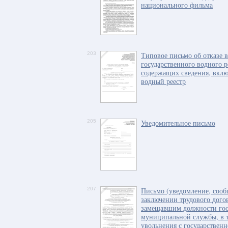
национального фильма
203
Типовое письмо об отказе 
государственного водного р
содержащих сведения, вклю
водный реестр
205
Уведомительное письмо
207
Письмо (уведомление, сооб
заключении трудового дого
замещавшим должности гос
муниципальной службы, в те
увольнения с государствен