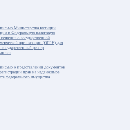
 письмо Министерства юстиции
ации в Федеральную налоговую
 решения о государственной
мерческой организации (ОГРН) для
 государственный реестр
записи
письмо о представлении документов
 регистрации прав на недвижимое
ете федерального имущества