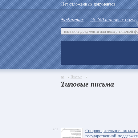
Нет отложенных документов.
NoNumber
—
58 260 типовых догов
№
Письма
Типовые письма
201
Сопроводительное письмо, 
государственной поддержке