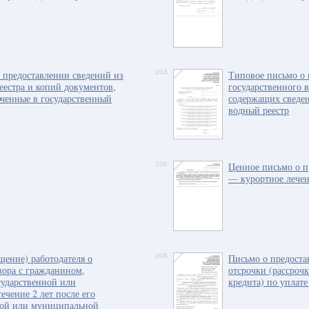
в предоставлении сведений из
204
Типовое письмо о 
еестра и копий документов,
государственного 
ченные в государственный
содержащих сведен
водный реестр
206
Ценное письмо о п
— курортное лече
щение) работодателя о
208
Письмо о предоста
вора с гражданином,
отсрочки (рассроч
ударственной или
кредита) по уплате
чение 2 лет после его
ной или муниципальной