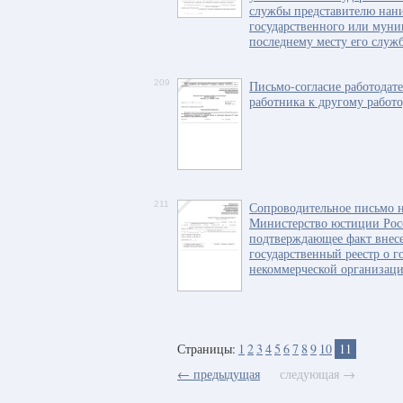
службы представителю нани
государственного или мун
последнему месту его служ
209
Письмо-согласие работодат
работника к другому работ
211
Сопроводительное письмо н
Министерство юстиции Рос
подтверждающее факт внесе
государственный реестр о г
некоммерческой организац
Страницы:
1
2
3
4
5
6
7
8
9
10
11
← предыдущая
следующая →