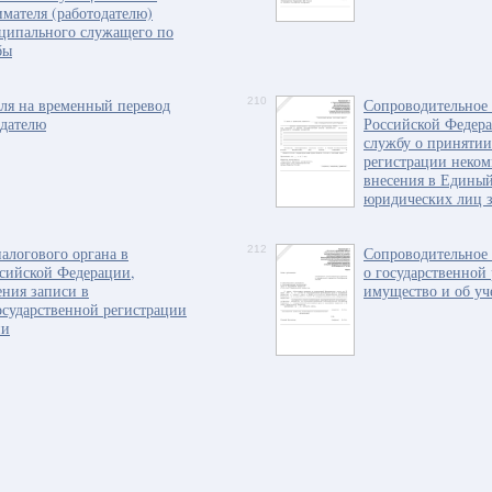
мателя (работодателю)
иципального служащего по
бы
еля на временный перевод
210
Сопроводительное
одателю
Российской Федер
службу о принятии
регистрации неком
внесения в Единый
юридических лиц 
алогового органа в
212
Сопроводительное 
сийской Федерации,
о государственной
ния записи в
имущество и об уч
осударственной регистрации
ии