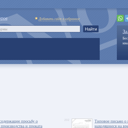
оров
Добавить сайт в избранное
За
Бес
кв
содержащее просьбу о
202
Типовое письмо о 
 производства и проката
находящиеся на в