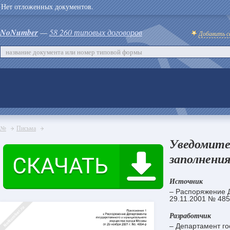
Нет отложенных документов.
NoNumber
—
58 260 типовых договоров
Добавить с
№
Письма
Уведомите
заполнения
Источник
– Распоряжение Д
29.11.2001 № 485
Разработчик
– Департамент го