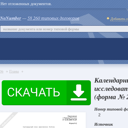
Нет отложенных документов.
NoNumber
—
58 260 типовых договоров
Добавить с
№
Планы
Календарн
исследова
(форма № 
Номер типовой ф
2
Источник