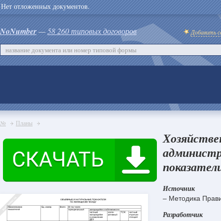
Нет отложенных документов.
NoNumber
—
58 260 типовых договоров
Добавить с
№
Планы
Хозяйстве
администр
показател
Источник
– Методика Прави
Разработчик