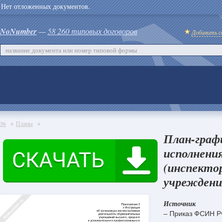
Нет отложенных документов.
NoNumber
—
58 260 типовых договоров
Добавить с
№
Планы
План-граф
исполнения
(инспектор
учреждени
Источник
– Приказ ФСИН Р