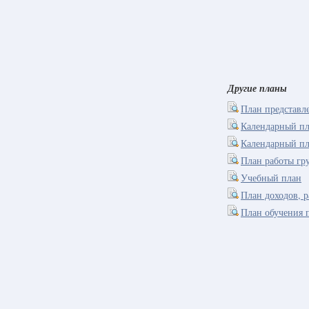
Другие планы
План представл
Календарный пл
Календарный пл
План работы гр
Учебный план
План доходов, 
План обучения 