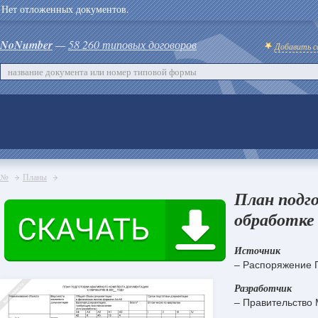
Нет отложенных документов.
NoNumber
—
58 260 типовых договоров
Добавить с
№
Планы
План подг
обработке 
Источник
– Распоряжение 
Разработчик
– Правительство 