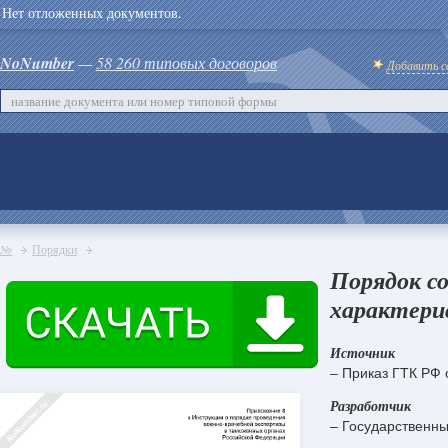
Нет отложенных документов.
NoNumber
—
58 260 типовых договоров
Добавить с
№
Порядки
Порядок с
характери
Источник
– Приказ ГТК РФ 
Разработчик
– Государственн