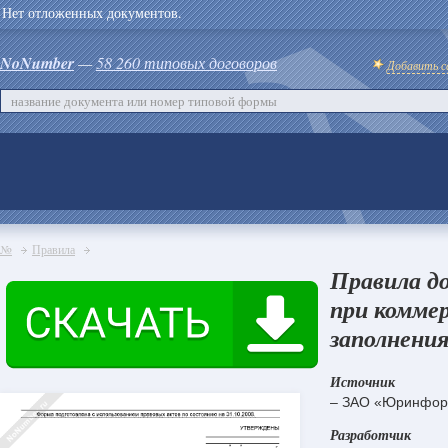
Нет отложенных документов.
NoNumber
—
58 260 типовых договоров
Добавить с
№
Правила
Правила до
при коммер
заполнения
Источник
– ЗАО «Юринфор
Разработчик