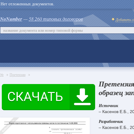
Нет отложенных документов.
NoNumber
—
58 260 типовых договоров
Добавить с
№
Претензии
Претензия 
образец за
Источник
– Касенов Е.Б., 2
Разработчик
– Касенов Е.Б., 2