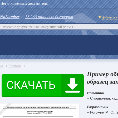
Нет отложенных документов.
NoNumber
—
58 260 типовых договоров
Добавить с
№
Примеры
Пример об
образец за
Источник
– Справочник кад
Разработчик
– Рогожин М.Ю., 