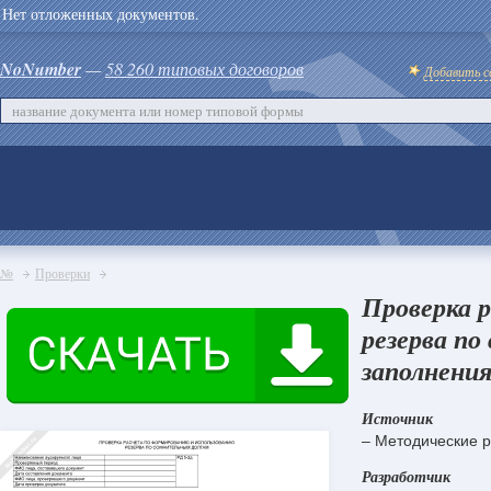
Нет отложенных документов.
NoNumber
—
58 260 типовых договоров
Добавить с
№
Проверки
Проверка 
резерва по
заполнения
Источник
– Методические 
Разработчик