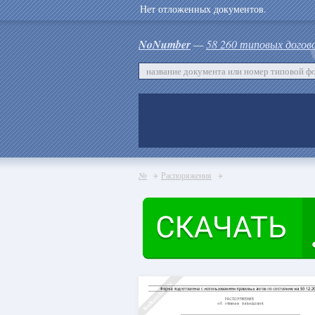
Нет отложенных документов.
NoNumber
—
58 260 типовых догов
№
Распоряжения