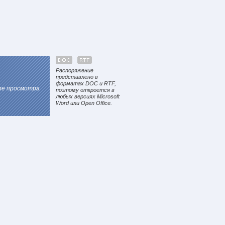
Распоряжение
представлено в
форматах DOC и RTF,
сле просмотра
поэтому откроется в
любых версиях Microsoft
Word или Open Office.