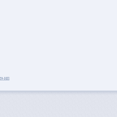
 29-НП